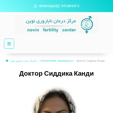
whatsapp
Info@nivf.ir
کلینیک درمان ناباروری نوین
Клинические специалисты
Доктор Сиддика Канди
Доктор Сиддика Канди