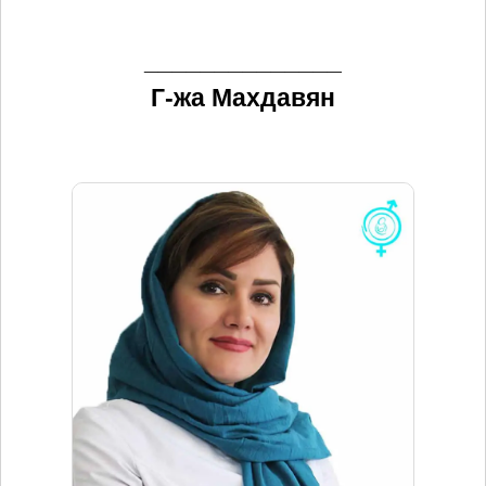
______________
Г-жа Махдавян