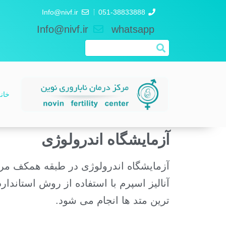
Info@nivf.ir
051-38833888
Info@nivf.ir
whatsapp
خان
آزمایشگاه اندرولوژی
آزمایشگاه اندرولوژی در طبقه همکف مرک
ترین متد ها انجام می شود.