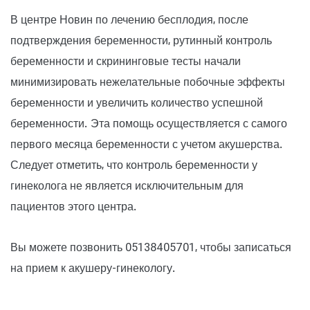
В центре Новин по лечению бесплодия, после
подтверждения беременности, рутинный контроль
беременности и скрининговые тесты начали
минимизировать нежелательные побочные эффекты
беременности и увеличить количество успешной
беременности. Эта помощь осуществляется с самого
первого месяца беременности с учетом акушерства.
Следует отметить, что контроль беременности у
гинеколога не является исключительным для
пациентов этого центра.
Вы можете позвонить 05138405701, чтобы записаться
на прием к акушеру-гинекологу.