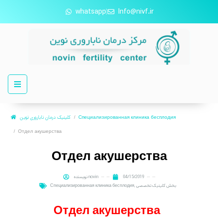
whatsapp
Info@nivf.ir
کلینیک درمان ناباروری نوین
Специализированная клиника бесплодия
Отдел акушерства
Отдел акушерства
نویسنده
novin
04/15/2019
Специализированная клиника бесплодия
,
بخش کلینیک تخصصی
Отдел акушерства