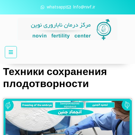
whatsapp
Info@nivf.ir
Техники сохранения
плодотворности