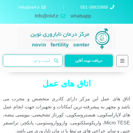
Info@nivf.ir
051-38833888
Info@nivf.ir
whatsapp
دریافت نوبت آنلاین
اتاق های عمل
اتاق های عمل این مرکز دارای کادری متخصص و مجرب می
باشد و مجهز به پیشرفته ترین امکانات و تجهیزات جهت انجام عمل
های لاپاراسکوپی، هیستروسکوپی، کورتاژ تشخیصی، بیوپسی بیضه،
Micro TESE، واریکوسلکتومی، وازووازوستومی، پانکچر، ترانسفر
جنین و سایر جراحی های مرتبط با درمان ناباروری می باشد.