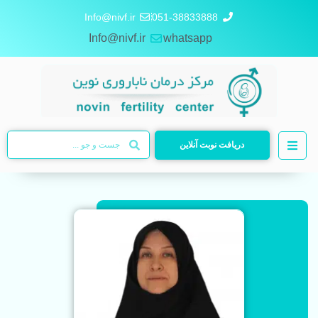
Info@nivf.ir
051-38833888
Info@nivf.ir
whatsapp
دریافت نوبت آنلاین