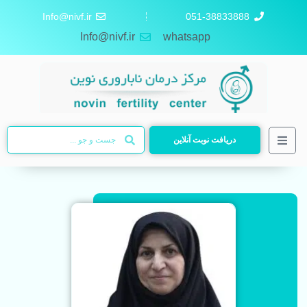
Info@nivf.ir
051-38833888
Info@nivf.ir
whatsapp
دریافت نوبت آنلاین