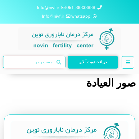
Info@nivf.ir
051-38833888
Info@nivf.ir
whatsapp
دریافت نوبت آنلاین
صور العيادة