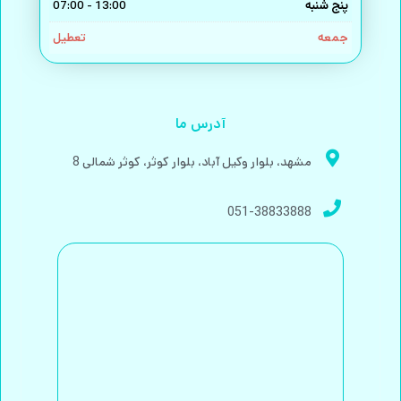
پنج شنبه
13:00 - 07:00
جمعه
تعطیل
آدرس ما
مشهد، بلوار وکیل آباد، بلوار کوثر، کوثر شمالی 8
051-38833888