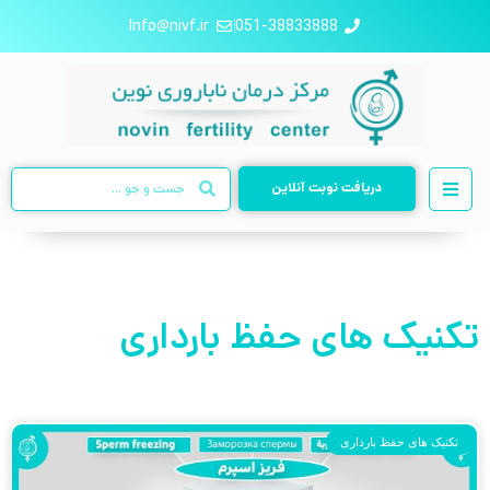
Info@nivf.ir
051-38833888
دریافت نوبت آنلاین
تکنیک های حفظ بارداری
تکنیک های حفظ بارداری