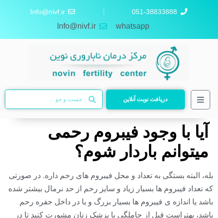
Info@nivf.ir
051-38833888
Info@nivf.ir
whatsapp
دریافت نوبت آنلاین
آیا با وجود فیبروم رحمی
میتوانم باردار شوم؟
بله، البته بستگی به تعداد و محل فیبروم های رحم داره. در صورتی
که تعداد فیبروم ها بسیار زیاد و سایز رحم از حد نرمال بیشتر شده
باشد یا اندازه ی فیبروم ها بسیار بزرگ و یا در داخل حفره رحم
باشد، بهتراست قبل از حاملگی با پزشک زنان مشورت کنید تا در