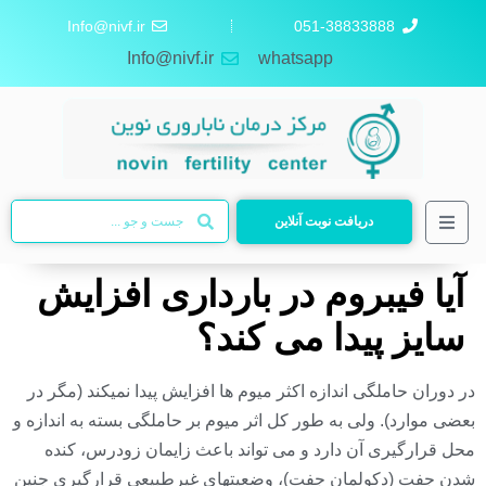
Info@nivf.ir
051-38833888
Info@nivf.ir
whatsapp
دریافت نوبت آنلاین
آیا فیبروم در بارداری افزایش
سایز پیدا می کند؟
در دوران حاملگی اندازه اکثر میوم ها افزایش پیدا نمیکند (مگر در
بعضی موارد). ولی به طور کل اثر میوم بر حاملگی بسته به اندازه و
محل قرارگیری آن دارد و می تواند باعث زایمان زودرس، کنده
شدن جفت (دکولمان جفت)، وضعیتهای غیرطبیعی قرارگیری جنین