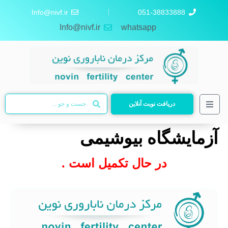
Info@nivf.ir
051-38833888
Info@nivf.ir
whatsapp
دریافت نوبت آنلاین
آزمایشگاه بیوشیمی
در حال تکمیل است .