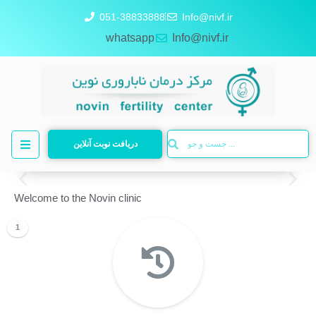
051-38833888
Info@nivf.ir
whatsapp
Info@nivf.ir
دریافت نوبت آنلاین
Welcome to the Novin clinic
Hope is always here
1