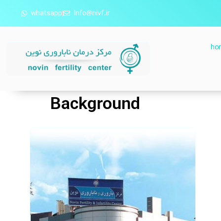
whatsapp
Info@nivf.ir
ho
Background