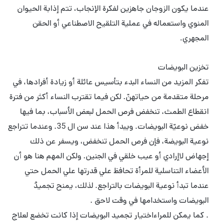
عندما يكون الزوجان جاهزين لفكرة الإنجاب، تتم إذابة الحيوان
المنوي واستعماله في عملية التلقيح الاصطناعي أو الحقن
المجهري.
تخزین البويضات
تفکر المزيد من النساء البدء بتأسيس عائلة أو زيادة أفرادها، في
مرحلة متقدمة من حياتهنّ. لكن فيما تقترب النساء أكثر من فترة
انقطاع الطمث، تنخفض فرص الحمل لبعض الأسباب، بما فيها
خفض نوعيّة البويضات. ويبدأ هذا عند سن ال 35. وعندما تتراجع
نوعية البويضة، فإن فرص الحمل تنخفض، ويسفر عن ذلك
إجهاض لاإرادي أو عيب خلقي في الجنین. ولكن المهم هنا هو أن
الأعضاء التناسلية للمرأة تحافظ علي قدرتها علي الحمل حتي
عندما تبدأ نوعية البويضات بالتراجع. لذلك، يمنح تجميدُ
البويضات واستخدامها في وقت لاحق .
. كما يمكن للمراءاختيار تجميد البويضات إذا كانت تخضع لعلاج