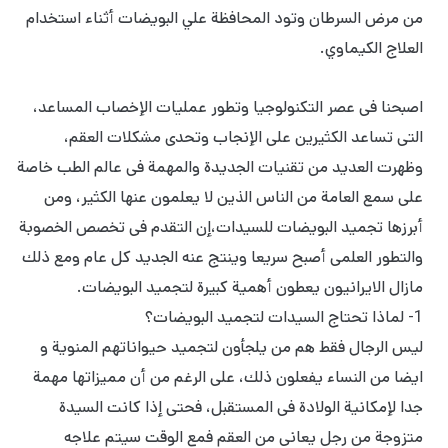
من مرض السرطان وتود المحافظة علي البويضات أثناء استخدام
العلاج الكيماوي.
اصبحنا فى عصر التكنولوجيا وتطور عملیات الإخصاب المساعد،
التى تساعد الكثيرين على الإنجاب وتحدى مشكلات العقم،
وظهرت العديد من تقنیات الجديدة والمهمة فى عالم الطب خاصة
على سمع العامة من الناس الذين لا يعلمون عنها الكثير، ومن
أبرزها تجميد البويضات للسيدات،إن التقدم فى تخصص الخصوبة
والتطور العلمى أصبح سريعا وينتج عنه الجديد كل عام ومع ذلك
مازال الایرانیون يعطون أهمية كبيرة لتجميد البويضات.
1- لماذا تحتاج السيدات لتجميد البويضات؟
لیس الرجال فقط هم من يلجأون لتجميد حيواناتهم المنوية و
ایضا من النساء يفعلون ذلك، على الرغم من أن مميزاتها مهمة
جدا لإمكانية الولادة فى المستقبل، فحتى إذا كانت السيدة
متزوجة من رجل يعانى من العقم فمع الوقت سيتم علاجه