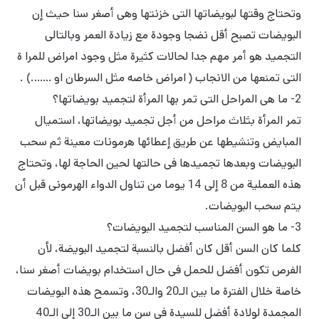
وتحتاج وقتها لبويضاتها التى خزنتها وهى أصغر سنا حيث إن
البويضات تصبح أقل نضجا وجودة مع زيادة العمر وبالتالى
التجميد هو أمر مهم جدا لحالات كثيرة مثل وجود امراض للمرا ة
التی تمنعها من الانجاب ( امراض خاصه مثل السرطان او …….) .
2- ما هى المراحل التى تمر بها المرأة لتجميد بويضاتها؟
تمر المرأة بثلاث مراحل من أجل تجميد بويضاتها، استميال
المبايض وتنشيطها عن طريق إعطائها هرمونات معينة ثم سحب
البويضات وبعدها تجميدها فى حالتها لحين الحاجة لها، وتحتاج
هذه العملية من 8 إلى 14 يوما من تناول الدواء الهرمونى قبل أن
يتم سحب البويضات.
3- ما هو السن المناسب لتجميد البويضات؟
كلما كان السن أقل كان أفضل بالنسبة لتجميد البويضة، لأن
الفرص تكون أفضل للحمل فى حال استخدام بويضات أصغر سنا،
خاصة خلال الفترة ما بين الـ20 والـ30، وتسمح هذه البويضات
المجمدة لولادة أفضل للسيدة فى سن ما بين الـ30 إلى الـ40