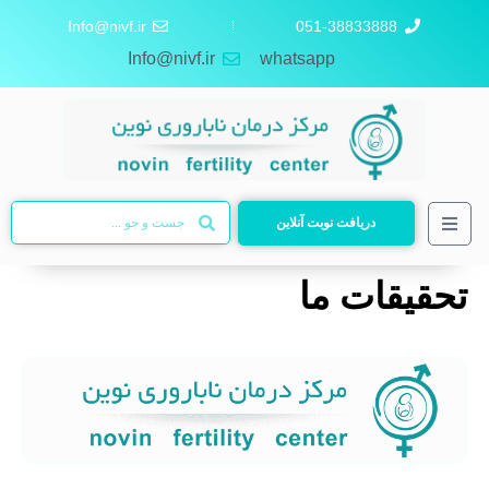
Info@nivf.ir
051-38833888
Info@nivf.ir
whatsapp
دریافت نوبت آنلاین
تحقیقات ما