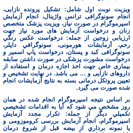
ویزیت نوبت اول شامل: تشکیل پرونده نازایی،
انجام سونوگرافی ترانس واژینال، انجام آزمایش
اسپرموگرام در صورت نیاز، ویزیت پزشک متخصص
زنان و درخواست آزمایش های مورد نیاز جهت
ارزیابی زوجین از جمله: درخواست عكس رنگي
رحم، آزمایشات هورمونی، سونوگرافي داپلر،
سونوگرافی کبد و پستان، درخواست پاپ اسمیر و
درخواست مشورت پزشکی در صورت داشتن سابقه
بیماری خاص جهت اخذ اجازه درمان و استفاده از
داروهای نازایی و … می باشد. در نهايت تشخیص و
تعیین پروتکل درمانی بسته به نتایج آزمایشات انجام
شده صورت می گیرد.
بر اساس نتیجه اسپرموگرام انجام شده در همان
روز مشخص مي شود كه آیا به اقدامات تشخيصي
تكميلي دیگر از جمله: تكرار مجدد آزمايش
اسپرموگرام، انجام آزمایش بررسی کروموزومی و
یا نمونه برداري از بيضه قبل از شروع درمان