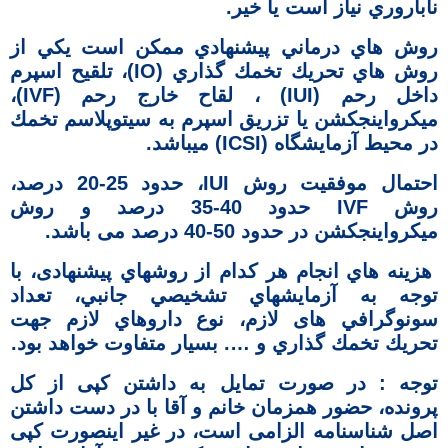
ناباروري نياز است يا خير.
روش هاي درماني پيشنهادي ممكن است يكي از
روش هاي تحريك تخمك گذاري (IO)، تلقيح اسپرم
داخل رحم (IUI) ، لقاح خارج رحم (IVF)،
ميكرواينجكشن يا تزريق اسپرم به سيتوپلاسم تخمك
در محيط آزمايشگاه (ICSI) میباشد.
احتمال موفقيت روش IUI، حدود 25-20 درصد،
روش IVF حدود 40-35 درصد و روش
ميكرواينجكشن در حدود 50-40 درصد می باشد.
هزينه هاي انجام هر كدام از روشهاي پیشنهادی، با
توجه به آزمايشهاي تشخيصي جانبي، تعداد
سونوگرافي های لازم، نوع داروهاي لازم جهت
تحريك تخمك گذاري و …. بسيار متفاوت خواهد بود.
توجه : در صورت تمايل به داشتن کپی از کل
پرونده، حضور همزمان خانم و آقا با در دست داشتن
اصل شناسنامه الزامی است، در غير اينصورت کپی