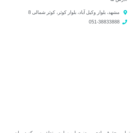
مشهد، بلوار وکیل آباد، بلوار کوثر، کوثر شمالی 8
051-38833888
تمامی حقوق مادی و معنوی این سایت متعلق به مرکز درمان