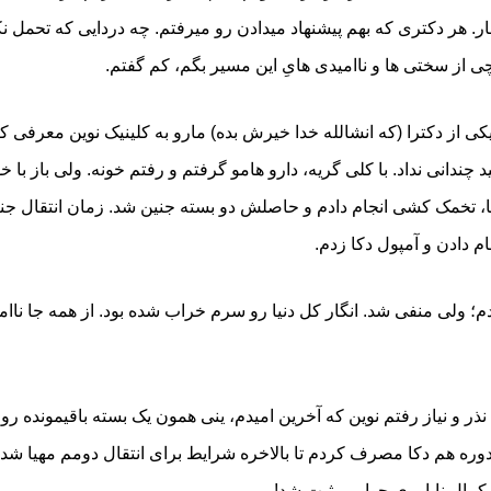
ار. هر دکتری که بهم پیشنهاد میدادن رو میرفتم. چه دردایی که تحمل ن
ی از سختی ها و ناامیدی هایِ این مسیر بگم، کم گفتم.
د چندانی نداد. با کلی گریه، دارو هامو گرفتم و رفتم خونه. ولی باز با
، تخمک کشی انجام دادم و حاصلش دو بسته جنین شد. زمان انتقال جن
 دادن و آمپول دکا زدم.
ادم؛ ولی منفی شد. انگار کل دنیا رو سرم خراب شده بود. از همه جا نا
ا کلی نذر و نیاز رفتم نوین که آخرین امیدم، ینی همون یک بسته باقیمونده 
دوره هم دکا مصرف کردم تا بالاخره شرایط برای انتقال دومم مهیا شد
 کمال ناباوری جوابم مثبت شد!