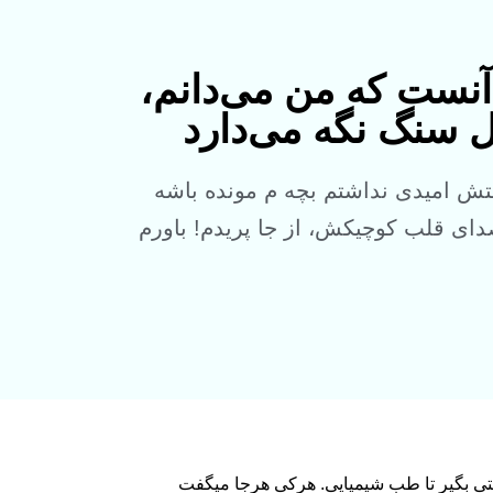
آنست که من می‌‌‏دانم،
 سنگ نگه می‌‌‏دارد
ش امیدی نداشتم بچه م مونده باشه
ای قلب کوچیکش، از جا پریدم! باورم
نکردم؛ از طب سنتی بگیر تا طب شیمیایی. هرکی هرجا میگفت