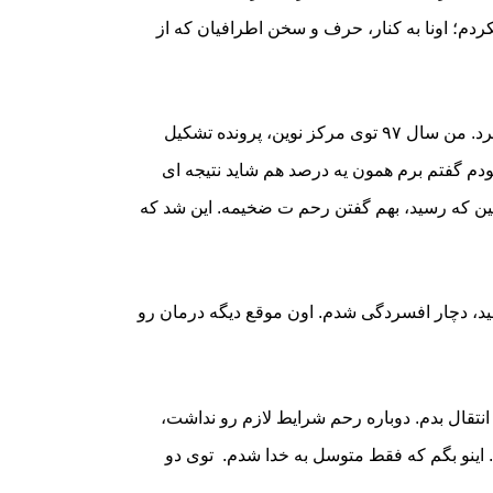
کردم؛ اونا به کنار، حرف و سخن اطرافیان که از
خلاصه بعد از کلی دوندگی، یکی از دکترا (که انشالله خدا خیرش بده) مارو به کلینیک نوین معرفی کرد. من سال ۹۷ توی مرکز نوین، پرونده تشکیل
 خودم گفتم برم همون یه درصد هم شاید نتیجه ای
ین که رسید، بهم گفتن رحم ت ضخیمه. این شد که
امید، دچار افسردگی شدم. اون موقع دیگه درمان رو
رو انتقال بدم. دوباره رحم شرایط لازم رو نداشت،
. اینو بگم که فقط متوسل به خدا شدم. توی دو