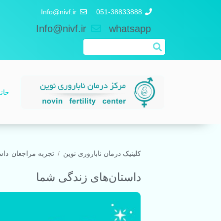
Info@nivf.ir
051-38833888
Info@nivf.ir
whatsapp
خان
کلینیک درمان ناباروری نوین
تجربه مراجعان
داس
داستان‌های زندگی شما