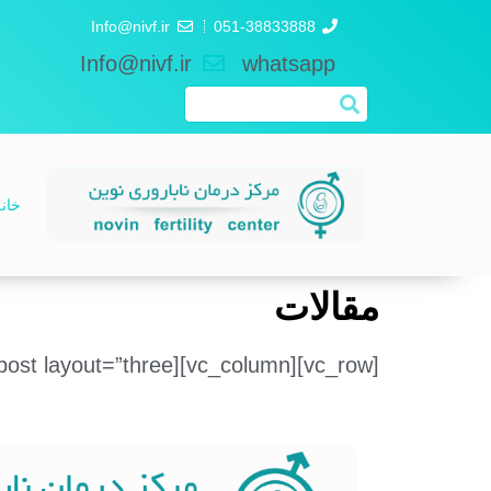
Info@nivf.ir
051-38833888
Info@nivf.ir
whatsapp
خان
مقالات
[vc_row][vc_column][doctor_blogpost layout=”three”][/vc_column][/vc_row]