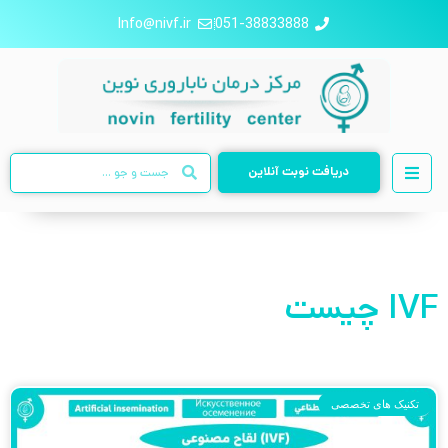
Info@nivf.ir
051-38833888
دریافت نوبت آنلاین
IVF چیست
تکنیک های تخصصی