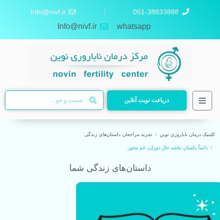
Info@nivf.ir
051-38833888
Info@nivf.ir
whatsapp
دریافت نوبت آنلاین
کلینیک درمان ناباروری نوین
تجربه مراجعان
داستان‌های زندگی
دائماً یکسان نباشد حالِ دوران، غم مخور
داستان‌های زندگی شما