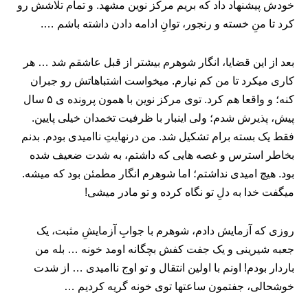
خودش پیشنهاد داد که بریم مرکز نوین مشهد. و تمام تلاشش رو
کرد تا منِ خسته و رنجور، توانِ ادامه دادن داشته باشم ….
بعد از این قضایا، انگار شوهرم بیشتر از قبل عاشقم شد … هر
کاری میکرد تا من کم‌ نیارم. میخواست اشتباهاتش رو جبران
کنه؛ و واقعا هم کرد. توی مرکز نوین با همون پرونده ی ۵ سال
پیش، پذیرش شدم؛ ولی اینبار با ظرفیت تخمدان‌ خیلی پایین.
فقط یک بسته برام تشکیل شد. من درنهایتِ ناامیدی بودم. بدنم
بخاطر استرس و غصه هایی که داشتم، به شدت ضعیف شده
بود. هیچ امیدی نداشتم؛ اما شوهرم انگار مطمئن بود که میشه.
میگفت خدا به دلِ تو نگاه کرده و تو مادر میشی!
روزی که آزمایش دادم، شوهرم با جوابِ آزمایشِ مثبت، یک
جعبه شیرینی و یک جفت کفش بچگانه اومد خونه … بله من
باردار بودم! اونم با اولین انتقال و تو اوج ناامیدی … از شدت
خوشحالی، جفتمون ساعتها توی خونه گریه کردیم …