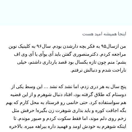
اینجا همیشه امید هست
من ازسال۹۵ به فکر بچه دارشدن بودم. سال۹۶ به کلینیک نوین
مراجعه کردم. دکترمنصوری گفتن باید آی یوآی یا آی وی اف
بشم؛ منم چون تازه یکسال بود قصد بارداری داشتم، خیلی
ناراحت شدم و دنبالش نرفتم.
پنج سال به هر دری زدم، اما نشد که نشد … این وسط یکی از
دوستام که طلاق گرفته بود، افتاد دنبال شوهرم و از این قضیه
هم سواستفاده کرد. حتی خانمی رو فرستاد به محل کارم که بهم‌
بگه اجاقت کوره و باید بذاری شوهرت زن بگیره! حرفش مثل
زخم روی دلم موند، اما فقط سکوت کردم و صبور موندم. تا
اینکه شوهرم به خودش اومد و فهمید داره بیراهه میره. بالاخره