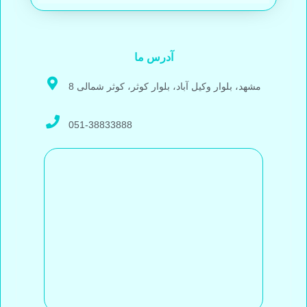
آدرس ما
مشهد، بلوار وکیل آباد، بلوار کوثر، کوثر شمالی 8
051-38833888