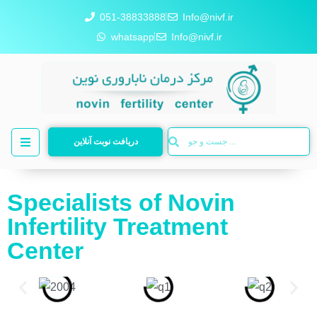
051-38833888
Info@nivf.ir
whatsapp
Info@nivf.ir
دریافت نوبت آنلاین
Specialists of Novin
Infertility Treatment
Center