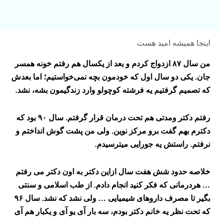
اینجا همیشه امید هست
من
سال
۸۷
ازدواج کردم و بعد از یکسال هم رفتم خونه همسر
جان. یکی دو سال اول که خودمون بچه نمی‌خواستیم؛ اما بعدش
که تصمیم گرفتیم یه فرشته کوچولو وارد زندگیمون بشه، نشد
.
رفتم
دکتر ومدت
ی هم تحت درمان قرار گرفتم. سال
۹۰
بود که
دکترم بهم گفت برو مرکز نوین. ولی من پشت گوش انداختم و
نرفتم. راستش یه جورایی میترسیدم
.
خلاصه حدود
شش هفت سال
ازاین دکتر به اون دکتر می رفتم
… هردرمانی که فکر کنید انجام دادم. از طب اسلامی و سنتی
بگیر تا مصرف داروهای شیمیایی … ولی نشد که نشد. سال
۹۶
که تحت نظر یه خانم دکتر بودم،
سه بار آی یو آی
و یکبار هم آی