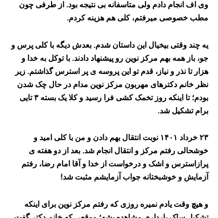
وی اف انجام دادم ولی متاسفانه بی نتیجه بود. از طرفی چون
مطب خصوصی میرفتم، کلی هم هزینه کردم.
یه چند وقتی بیخیال این داستان شدم.
بعدش دیگه با کلی
پرس و
جو، باز همه بهم مرکز نوین رو پیشنهاد دادند. با توکل به خدا و
هزار تا نذر و نیاز، قدم تو این پروسه ی پر استرس گذاشتم. زیر
نظر خانم دکترهای مهربون مرکز نوین مدام در حال چک شدن
بودم؛
تا
ا
ینکه روز تخمک کشی فرا رسید و کلا یک بسته
۳
تایی
برام تشکیل شد.
۲۳
خرداد
۱۴۰۱
نوبت انتقال بهم دادن و من با کلی امید و
خوشحالی رفتم مرکز و انتقال انجام شد. بعد از دو هفته ی
پرازاسترس و اشک و درخواست از خدا و آقا امام رضا، رفتم
آزمایش و خوشبختانه جواب آزمایشم مثبت شد!
و
ه
یچ وقت یادم نمیره روزی که رفتم مرکز نوین برای اینکه
تشکیل ساک بارداری مشاهده بشه؛ موقعی که خانم دکتر گفت