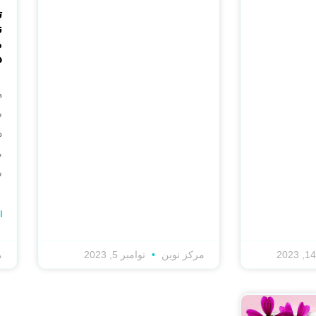
ت
ن
م
د
ه
ش
د
م
ش
ا
مرکز نوین
نوامبر 5, 2023
م