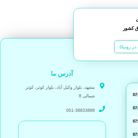
ن
در روبیکا
آدرس ما
مشهد، بلوار وکیل آباد، بلوار کوثر، کوثر
شمالی 8
051-38833888