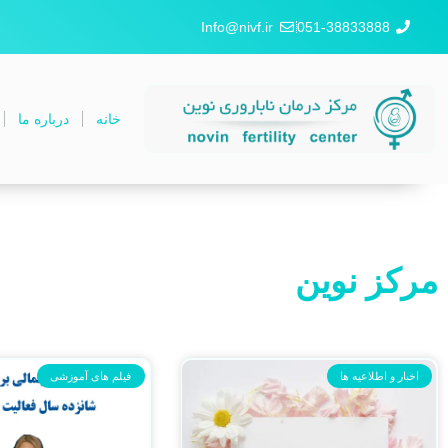
Info@nivf.ir
051-38833888
خانه
درباره ما
مرکز نوین
اخبار و اطلاعیه ها
فیلم های آموزشی