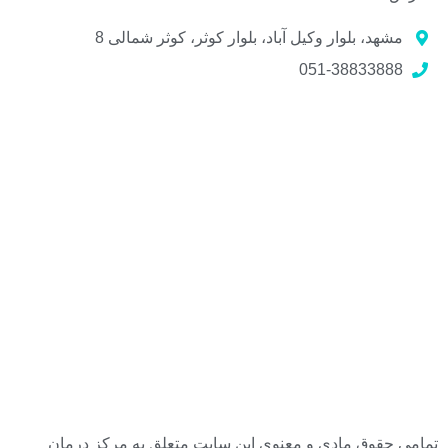
مشهد، بلوار وکیل آباد، بلوار کوثر، کوثر شمالی 8
051-38833888
تمامی حقوق مادی و معنوی این سایت متعلق به مرکز درمان