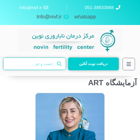
Info@nivf.ir
051-38833888
Info@nivf.ir
whatsapp
دریافت نوبت آنلاین
آزمایشگاه ART