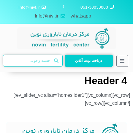
Info@nivf.ir
051-38833888
Info@nivf.ir
whatsapp
دریافت نوبت آنلاین
Header 4
[vc_row][vc_column][rev_slider_vc alias=”homeslider1″]
[/vc_column][/vc_row]