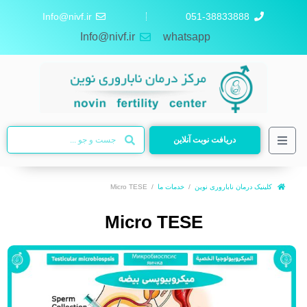
Info@nivf.ir
051-38833888
Info@nivf.ir
whatsapp
دریافت نوبت آنلاین
کلینیک درمان ناباروری نوین
خدمات ما
Micro TESE
Micro TESE