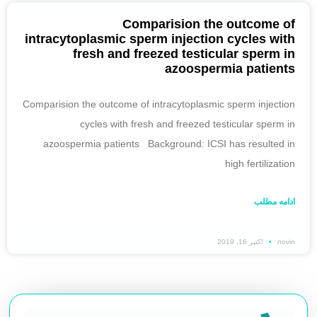
Comparision the outcome of
intracytoplasmic sperm injection cycles with
fresh and freezed testicular sperm in
azoospermia patients
Comparision the outcome of intracytoplasmic sperm injection
cycles with fresh and freezed testicular sperm in
azoospermia patients Background: ICSI has resulted in
high fertilization
ادامه مطلب
novin
اکتبر 16, 2019