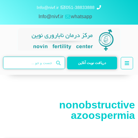
Info@nivf.ir
051-38833888
Info@nivf.ir
whatsapp
دریافت نوبت آنلاین
nonobstructive
azoospermia