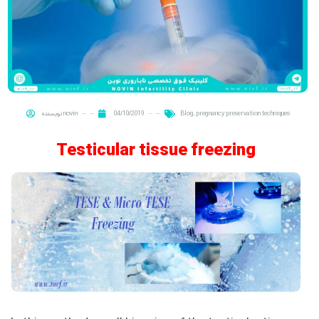
pregnancy preservation techniques
,
Blog
04/10/2019
novin
نویسنده
Testicular tissue freezing