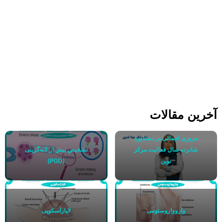
آخرین مقالات
مروری اجمالی بر دستاورد
شانزده سال فعالیت مرکز
تشخیص پیش از لانه‌گزینی
نوین
(PGD)
وازووازوستومی
لاپاراسکوپی