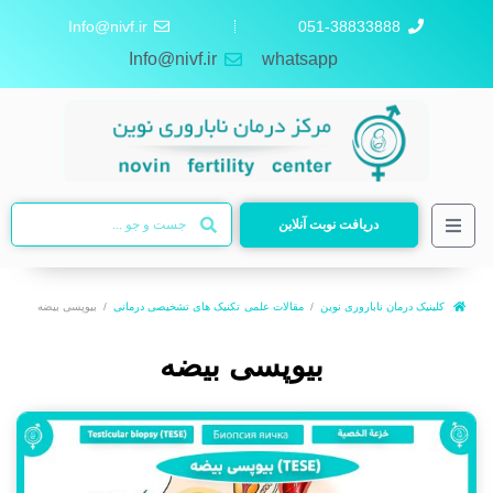
Info@nivf.ir
051-38833888
Info@nivf.ir
whatsapp
دریافت نوبت آنلاین
کلینیک درمان ناباروری نوین
مقالات علمی
تکنیک های تشخیصی درمانی
بیوپسی بیضه
بیوپسی بیضه