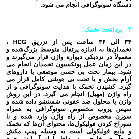
دستگاه سونوگرافی اتجام می شود.
۲
–
برداشت تخمک:
۳۴ الی ۳۶ ساعت پس از تزریق HCG ،
تخمدان‌ها به اندازه پرتقال متوسط بزرگ‌شده و
معمولاً در نزدیکی دیواره واژن قرار می‌گیرند و
در این زمان عمل پونکسیون تخمدان انجام می
شود. بیمار تحت بی حسی موضعی با داروهای
آرام بخش و یا تحت بی هوشی کامل قرار می
گیرد. کشیدن تخمک با هدایت سونوگرافی و از
راه واژن (مهبل) انجام می گیرد. در این روش
واژن با محلول ضد عفونی شستشو داده شده و
سپس پروب مخصوص سونوگرافی به همراه
سوزن مخصوص از راه واژن وارد شده و با
سوراخ کردن فولیکول‌ها، محتوای آن‌ها که تخمک
و مایع فولیکولی است به وسیله پمپ مکش
جمع‌آوری، خارج و در داخل لوله آزمایش جمع