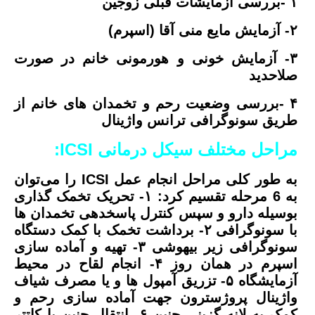
۱ -بررسی آزمایشات قبلی زوجین
۲- آزمایش مایع منی آقا (اسپرم)
۳- آزمایش خونی و هورمونی خانم در صورت
صلاحدید
۴ -بررسی وضعیت رحم و تخمدان های خانم از
طریق سونوگرافی ترانس واژینال
مراحل مختلف سیکل درمانی
ICSI:
به طور کلی مراحل انجام عمل ICSI را می‌توان
به 6 مرحله تقسیم کرد:
۱- تحریک تخمک گذاری
بوسیله دارو و سپس کنترل پاسخدهی تخمدان ها
با سونوگرافی
۲- برداشت تخمک با کمک دستگاه
سونوگرافی زیر بیهوشی
۳- تهیه و آماده سازی
اسپرم در همان روز
۴- انجام لقاح در محیط
آزمایشگاه
۵- تزریق آمپول ها و یا مصرف شیاف
واژینال پروژسترون جهت آماده سازی رحم و
کمک به لانه گزینی جنین
۶- انتقال جنین با کاتتر