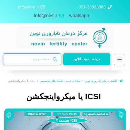
Info@nivf.ir
051-38833888
Info@nivf.ir
whatsapp
دریافت نوبت آنلاین
کلینیک درمان ناباروری نوین
مقالات علمی
تکنیک های تخصصی
ICSI یا میکرواینجکشن
ICSI یا میکرواینجکشن