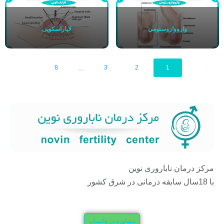
وازووازوستومی
لاپاراسکوپی
...
8
3
2
1
مرکز درمان ناباروری نوین
با 18سال سابقه درمانی در شرق کشور
مشاوره در واتساپ