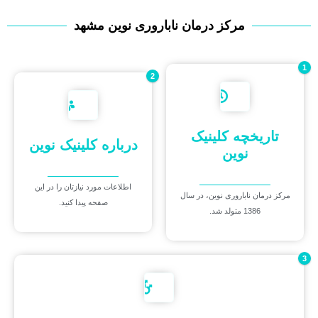
اینجا همیشه
مرکز درمان ناباروری نوین مشهد
امید هست
1
2
هنوز با همه دردم امید درمان
است
تاریخچه کلینیک
درباره کلینیک نوین
نوین
اطلاعات مورد نیازتان را در این
مرکز درمان ناباروری نوین، در سال
صفحه پیدا کنید.
1386 متولد شد.
3