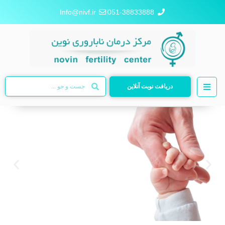
Info@nivf.ir
051-38833888
دریافت نوبت آنلاین